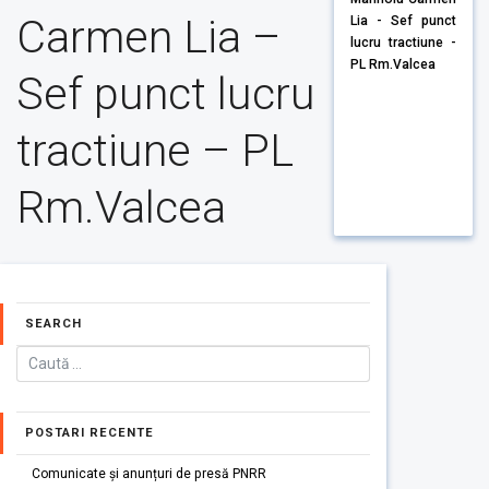
Carmen Lia –
Lia - Sef punct
lucru tractiune -
PL Rm.Valcea
Sef punct lucru
tractiune – PL
Rm.Valcea
SEARCH
POSTARI RECENTE
Comunicate și anunțuri de presă PNRR