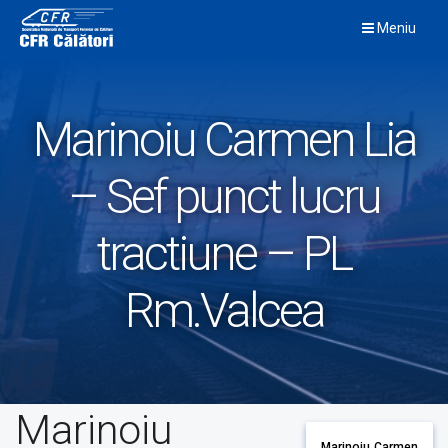
Skip
Meniu
to
content
Marinoiu Carmen Lia
– Sef punct lucru
tractiune – PL
Rm.Valcea
Marinoiu
Marinoiu Carmen