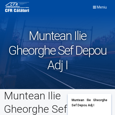
Skip
Meniu
to
content
Muntean Ilie
Gheorghe Sef Depou
Adj I
Muntean Ilie
Muntean Ilie Gheorghe
Gheorghe Sef
Sef Depou Adj I