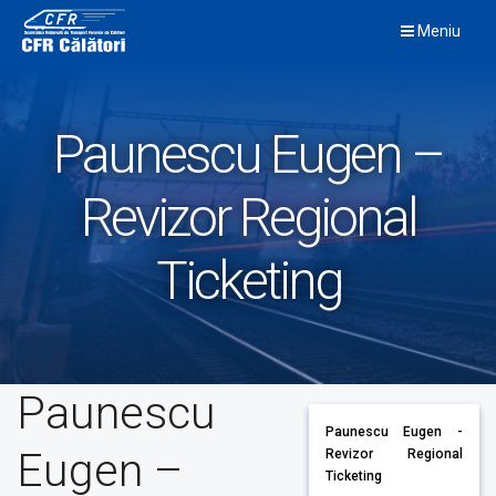
Skip
Meniu
to
content
Paunescu Eugen –
Revizor Regional
Ticketing
Paunescu
Paunescu Eugen -
Eugen –
Revizor Regional
Ticketing