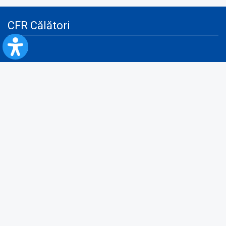
CFR Călători
Blog
Servicii pentru reclamă și publicitate
Politica de Confidenţialitate
Politica de Cookies
Politica monitorizare video/audio-video
Politica de protecție a datelor cu caracter personal
Protocol de colaborare cu Direcția Generală pentru Evidența
Persoanelor de furnizare a unor date din Registrul Național de Evidența
Persoanelor
A.N.P.C.
Informaţii utile