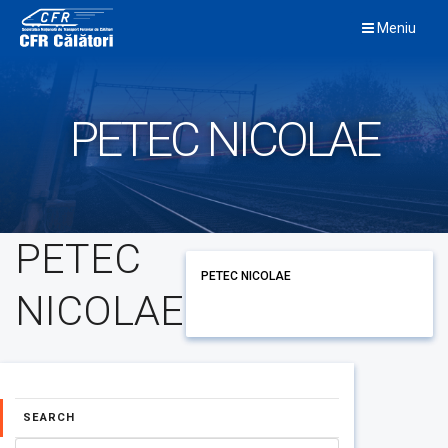
Skip
Meniu
to
content
PETEC NICOLAE
PETEC
PETEC NICOLAE
NICOLAE
SEARCH