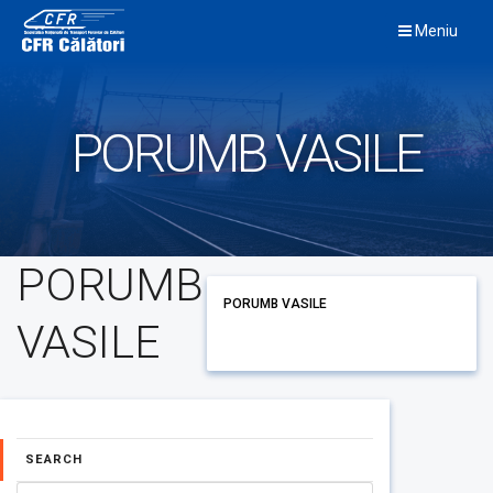
Skip
Meniu
to
content
PORUMB VASILE
PORUMB
PORUMB VASILE
VASILE
SEARCH