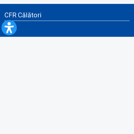
CFR Călători
Blog
Servicii pentru reclamă și publicitate
Politica de Confidenţialitate
Politica de Cookies
Politica monitorizare video/audio-video
Politica de protecție a datelor cu caracter personal
Protocol de colaborare cu Direcția Generală pentru Evidența
Persoanelor de furnizare a unor date din Registrul Național de Evidența
Persoanelor
A.N.P.C.
Informaţii utile