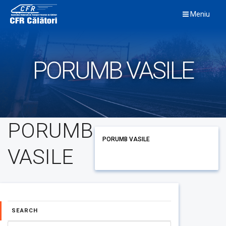
Skip
Meniu
to
content
PORUMB VASILE
PORUMB
PORUMB VASILE
VASILE
SEARCH