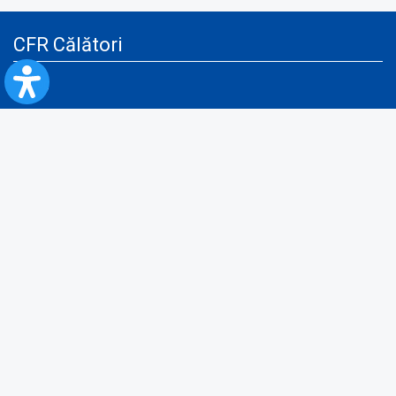
CFR Călători
Blog
Servicii pentru reclamă și publicitate
Politica de Confidenţialitate
Politica de Cookies
Politica monitorizare video/audio-video
Politica de protecție a datelor cu caracter personal
Protocol de colaborare cu Direcția Generală pentru Evidența
Persoanelor de furnizare a unor date din Registrul Național de Evidența
Persoanelor
A.N.P.C.
Informaţii utile