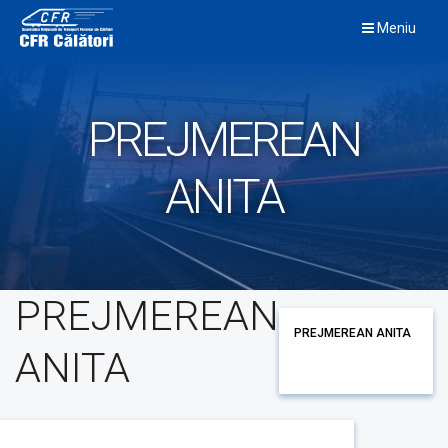
Skip
Meniu
to
content
PREJMEREAN
ANITA
PREJMEREAN
PREJMEREAN ANITA
ANITA