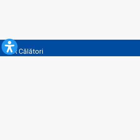
CFR Călători
Blog
Servicii pentru reclamă și publicitate
Politica de Confidenţialitate
Politica de Cookies
Politica monitorizare video/audio-video
Politica de protecție a datelor cu caracter personal
Protocol de colaborare cu Direcția Generală pentru Evidența
Persoanelor de furnizare a unor date din Registrul Național de Evidența