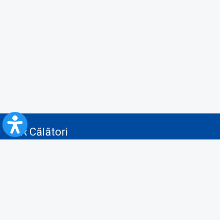
CFR Călători
Blog
Servicii pentru reclamă și publicitate
Politica de Confidenţialitate
Politica de Cookies