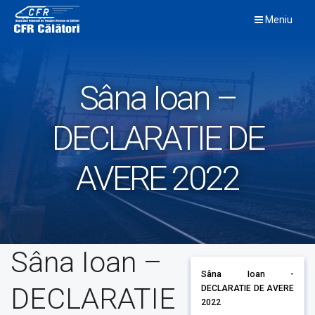
Skip
Meniu
to
content
Sâna Ioan –
DECLARATIE DE
AVERE 2022
Sâna Ioan –
Sâna Ioan -
DECLARATIE
DECLARATIE DE AVERE
2022