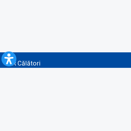
CFR Călători
Blog
Servicii pentru reclamă și publicitate
Politica de Confidenţialitate
Politica de Cookies
Politica monitorizare video/audio-video
Politica de protecție a datelor cu caracter personal