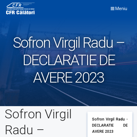
Skip
Meniu
to
content
Sofron Virgil Radu –
DECLARATIE DE
AVERE 2023
Sofron Virgil
Sofron Virgil Radu -
Radu –
DECLARATIE DE
AVERE 2023