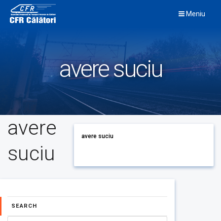
Skip
Meniu
to
content
avere suciu
avere
avere suciu
suciu
SEARCH