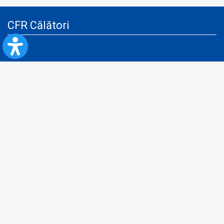
CFR Călători
Blog
Servicii pentru reclamă și publicitate
Politica de Confidenţialitate
Politica de Cookies
Politica monitorizare video/audio-video
Politica de protecție a datelor cu caracter personal
Protocol de colaborare cu Direcția Generală pentru Evidența
Persoanelor de furnizare a unor date din Registrul Național de Evidența
Persoanelor
A.N.P.C.
Informaţii utile