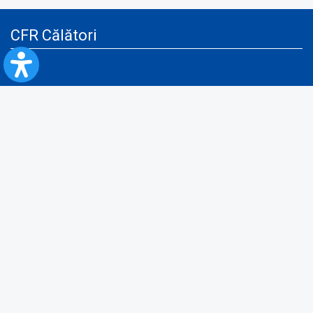
CFR Călători
Blog
Servicii pentru reclamă și publicitate
Politica de Confidenţialitate
Politica de Cookies
Politica monitorizare video/audio-video
Politica de protecție a datelor cu caracter personal
Protocol de colaborare cu Direcția Generală pentru Evidența
Persoanelor de furnizare a unor date din Registrul Național de Evidența
Persoanelor
A.N.P.C.
Informaţii utile