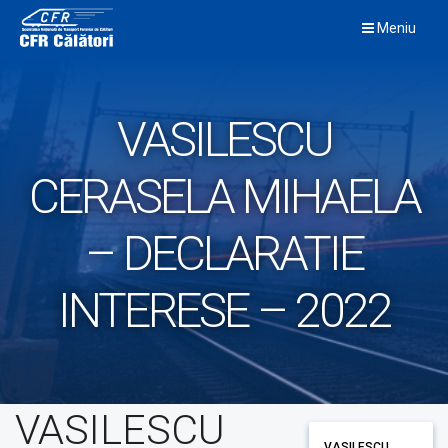
Skip
Meniu
to
content
VASILESCU
CERASELA MIHAELA
– DECLARATIE
INTERESE – 2022
VASILESCU
VASILESCU