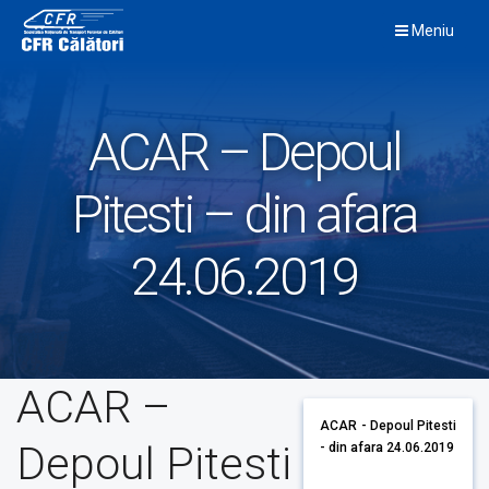
Skip
Meniu
to
content
ACAR – Depoul
Pitesti – din afara
24.06.2019
ACAR –
ACAR - Depoul Pitesti
Depoul Pitesti
- din afara 24.06.2019