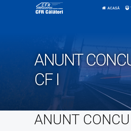
Skip
ACASĂ
to
content
ANUNT CONCUR
CF I
ANUNT CONCU