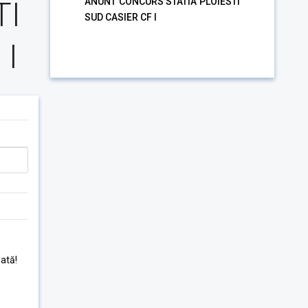
TI
ANUNT CONCURS STATIA PLOIESTI
SUD CASIER CF I
 I
ată!