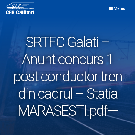
Skip
Meniu
to
content
SRTFC Galati –
Anunt concurs 1
post conductor tren
din cadrul – Statia
MARASESTI.pdf—