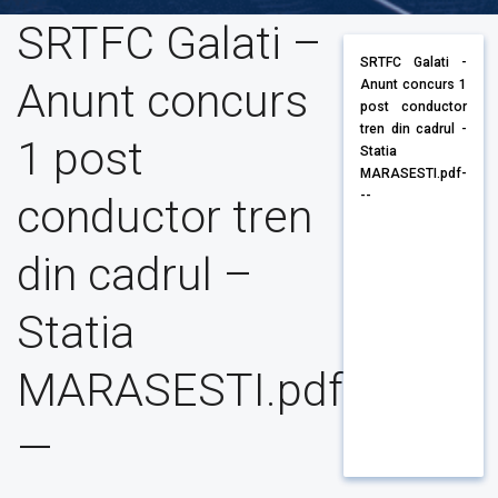
SRTFC Galati –
SRTFC Galati -
Anunt concurs
Anunt concurs 1
post conductor
tren din cadrul -
1 post
Statia
MARASESTI.pdf-
--
conductor tren
din cadrul –
Statia
MARASESTI.pdf
—