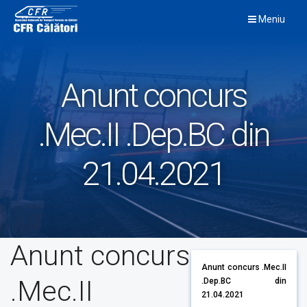
Skip
Meniu
to
content
Anunt concurs
.Mec.II .Dep.BC din
21.04.2021
Anunt concurs
Anunt concurs .Mec.II
.Mec.II
.Dep.BC din
21.04.2021