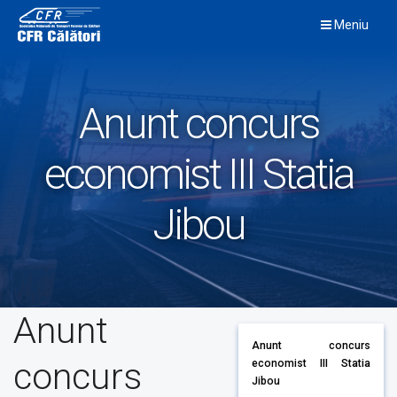
Skip
Meniu
to
content
Anunt concurs
economist III Statia
Jibou
Anunt
Anunt concurs
concurs
economist III Statia
Jibou