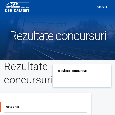
Skip
Meniu
to
content
Rezultate concursuri
Rezultate
Rezultate concursuri
concursuri
SEARCH