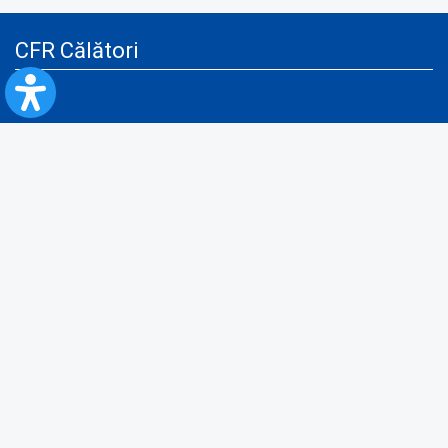
CFR Călători
Blog
Servicii pentru reclamă și publicitate
Politica de Confidenţialitate
Politica de Cookies
Politica monitorizare video/audio-video
Politica de protecție a datelor cu caracter personal
Protocol de colaborare cu Direcția Generală pentru Evidența
Persoanelor de furnizare a unor date din Registrul Național de Evidența
Persoanelor
A.N.P.C.
Informaţii utile