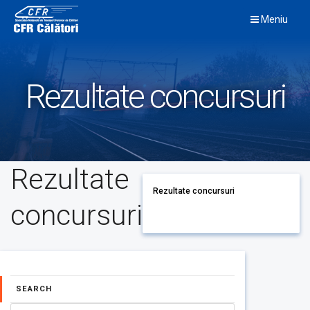
Skip
Meniu
to
content
Rezultate concursuri
Rezultate
Rezultate concursuri
concursuri
SEARCH