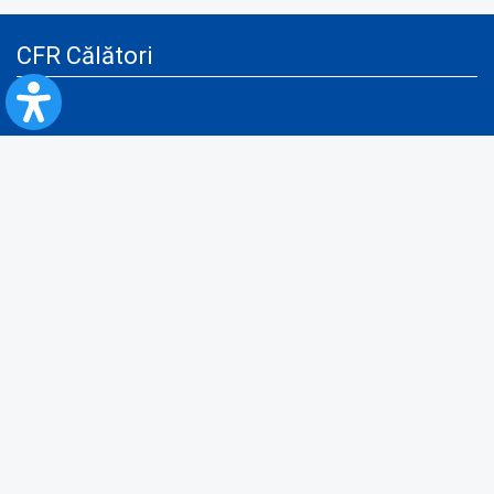
CFR Călători
Blog
Servicii pentru reclamă și publicitate
Politica de Confidenţialitate
Politica de Cookies
Politica monitorizare video/audio-video
Politica de protecție a datelor cu caracter personal
Protocol de colaborare cu Direcția Generală pentru Evidența
Persoanelor de furnizare a unor date din Registrul Național de Evidența
Persoanelor
A.N.P.C.
Informaţii utile