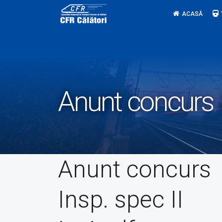
Skip
ACASĂ
to
content
Anunt concurs I
Anunt concurs
Insp. spec II