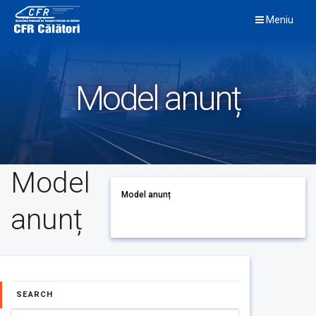
Skip
Meniu
to
content
Model anunț
Model
Model anunț
anunț
SEARCH