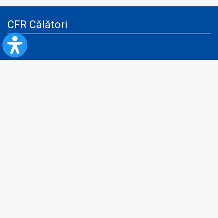
CFR Călători
Blog
Servicii pentru reclamă și publicitate
Politica de Confidenţialitate
Politica de Cookies
Politica monitorizare video/audio-video
Politica de protecție a datelor cu caracter personal
Protocol de colaborare cu Direcția Generală pentru Evidența
Persoanelor de furnizare a unor date din Registrul Național de Evidența
Persoanelor
A.N.P.C.
Informaţii utile