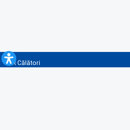
CFR Călători
Blog
Servicii pentru reclamă și publicitate
Politica de Confidenţialitate
Politica de Cookies
Politica monitorizare video/audio-video
Politica de protecție a datelor cu caracter personal