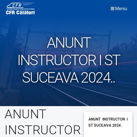
Skip
Meniu
to
content
ANUNT
INSTRUCTOR I ST
SUCEAVA 2024..
ANUNT
ANUNT INSTRUCTOR I
INSTRUCTOR
ST SUCEAVA 2024..