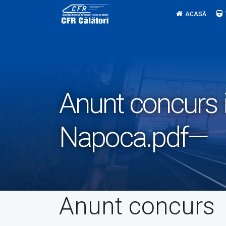
Skip
ACASĂ
to
content
Anunt concurs in
Napoca.pdf—
Anunt concurs