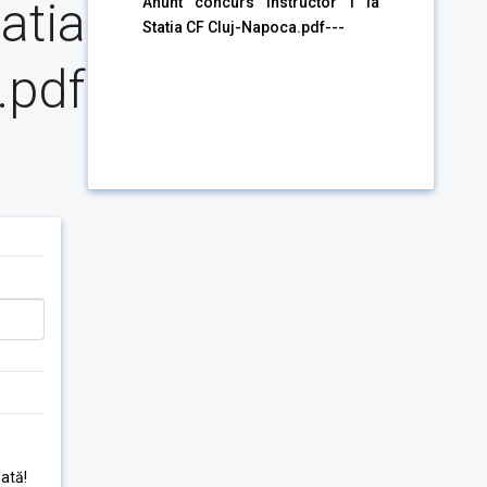
tatia
Anunt concurs instructor I la
Statia CF Cluj-Napoca.pdf---
.pdf
ată!