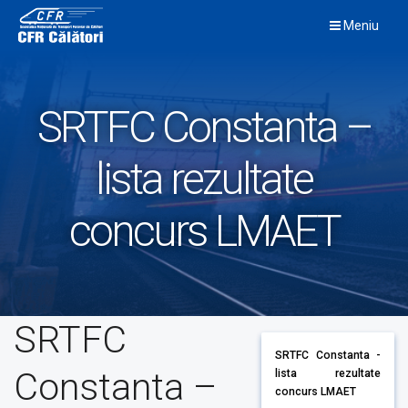
Skip
Meniu
to
content
SRTFC Constanta –
lista rezultate
concurs LMAET
SRTFC
SRTFC Constanta -
Constanta –
lista rezultate
concurs LMAET