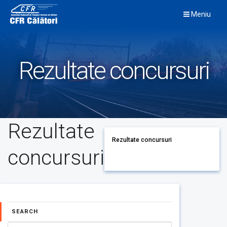
Skip
Meniu
to
content
Rezultate concursuri
Rezultate
Rezultate concursuri
concursuri
SEARCH