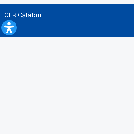
CFR Călători
Blog
Servicii pentru reclamă și publicitate
Politica de Confidenţialitate
Politica de Cookies
Politica monitorizare video/audio-video
Politica de protecție a datelor cu caracter personal
Protocol de colaborare cu Direcția Generală pentru Evidența
Persoanelor de furnizare a unor date din Registrul Național de Evidența
Persoanelor
A.N.P.C.
Informaţii utile