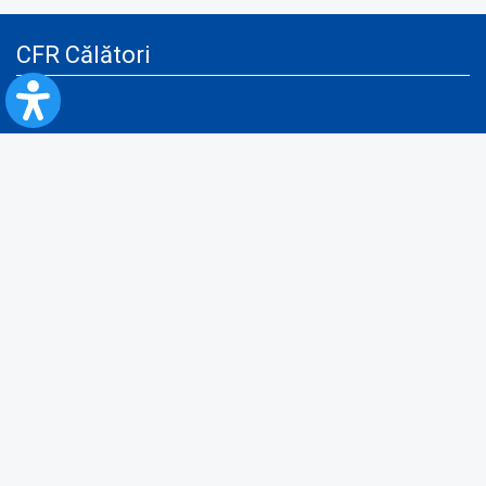
CFR Călători
Blog
Servicii pentru reclamă și publicitate
Politica de Confidenţialitate
Politica de Cookies
Politica monitorizare video/audio-video
Politica de protecție a datelor cu caracter personal
Protocol de colaborare cu Direcția Generală pentru Evidența
Persoanelor de furnizare a unor date din Registrul Național de Evidența
Persoanelor
A.N.P.C.
Informaţii utile