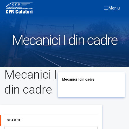
Skip
Meniu
to
content
Mecanici I din cadre
Mecanici I
Mecanici I din cadre
din cadre
SEARCH