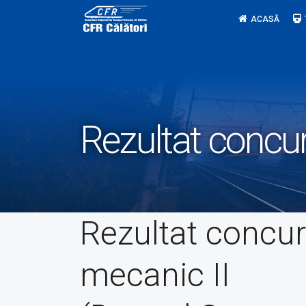
Skip
ACASĂ
to
content
Rezultat concu
Rezultat concu
mecanic II