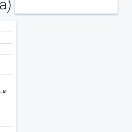
a)
ată!