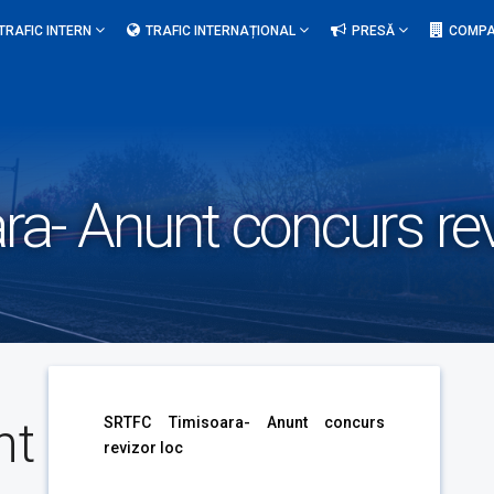
TRAFIC INTERN
TRAFIC INTERNAȚIONAL
PRESĂ
COMPA
a- Anunt concurs rev
nt
SRTFC Timisoara- Anunt concurs
revizor loc