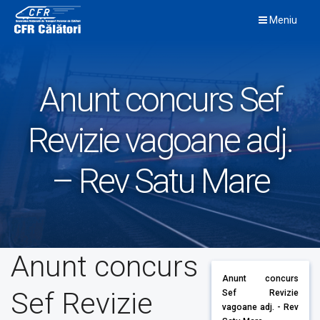
Skip
Meniu
to
content
Anunt concurs Sef
Revizie vagoane adj.
– Rev Satu Mare
Anunt concurs
Anunt concurs
Sef Revizie
Sef Revizie
vagoane adj. - Rev