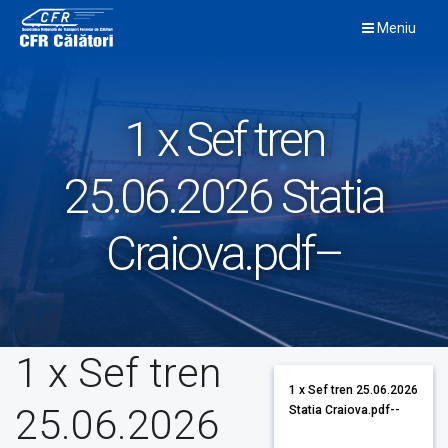
Skip
Meniu
to
content
1 x Sef tren
25.06.2026 Statia
Craiova.pdf–
1 x Sef tren
1 x Sef tren 25.06.2026
25.06.2026
Statia Craiova.pdf--