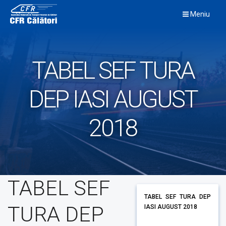
Skip
Meniu
to
content
TABEL SEF TURA
DEP IASI AUGUST
2018
TABEL SEF
TABEL SEF TURA DEP
TURA DEP
IASI AUGUST 2018