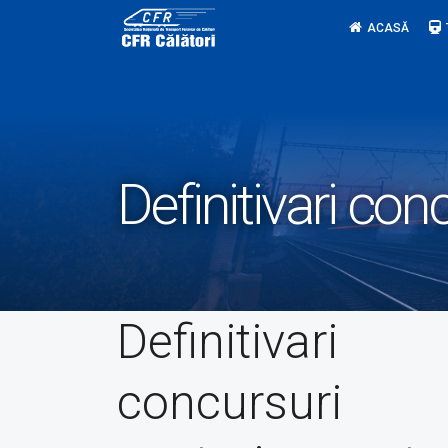
Skip
ACASĂ
to
content
Definitivari con
Definitivari
concursuri