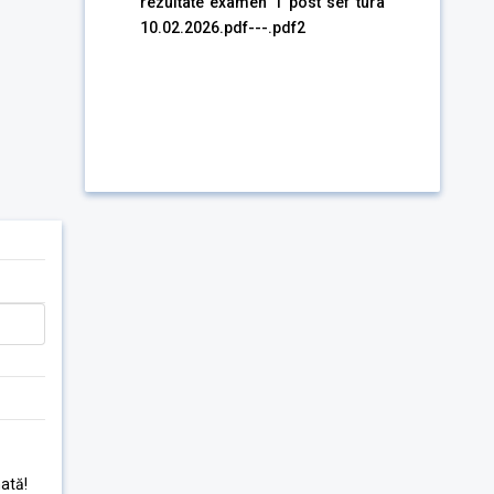
rezultate examen 1 post sef tura
10.02.2026.pdf---.pdf2
ată!