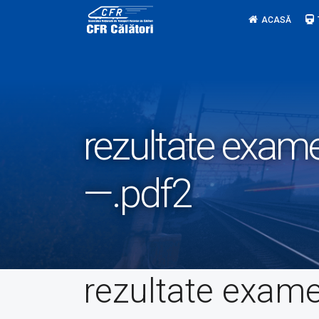
Skip
ACASĂ
to
content
rezultate exame
—.pdf2
rezultate exam