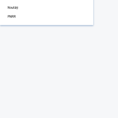
Noutăți
PNRR