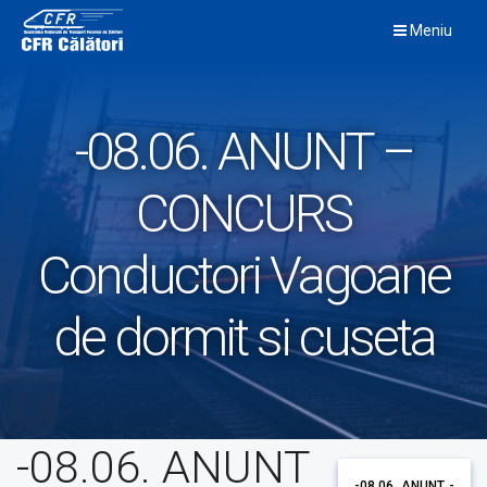
Skip
Meniu
to
content
-08.06. ANUNT –
CONCURS
Conductori Vagoane
de dormit si cuseta
-08.06. ANUNT
-08.06. ANUNT -