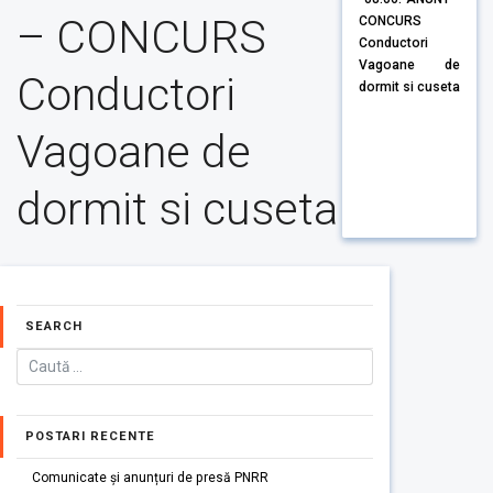
– CONCURS
CONCURS
Conductori
Vagoane de
Conductori
dormit si cuseta
Vagoane de
dormit si cuseta
SEARCH
POSTARI RECENTE
Comunicate și anunțuri de presă PNRR