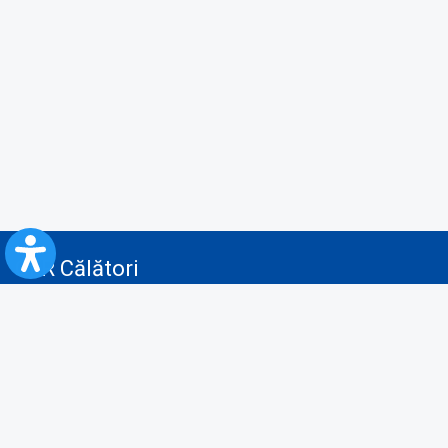
CFR Călători
Blog
Servicii pentru reclamă și publicitate
Politica de Confidenţialitate
Politica de Cookies