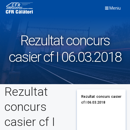
Skip
Meniu
to
content
Rezultat concurs
casier cf I 06.03.2018
Rezultat
Rezultat concurs casier
concurs
cf I 06.03.2018
casier cf I