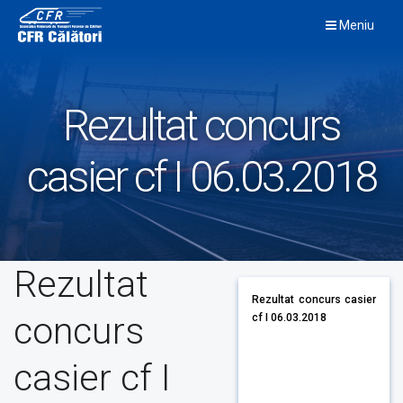
Skip
Meniu
to
content
Rezultat concurs
casier cf I 06.03.2018
Rezultat
Rezultat concurs casier
concurs
cf I 06.03.2018
casier cf I