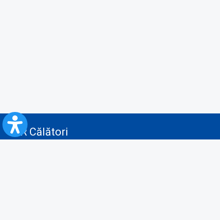
CFR Călători
Blog
Servicii pentru reclamă și publicitate
Politica de Confidenţialitate
Politica de Cookies