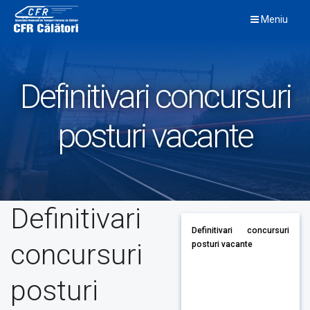
Skip
Meniu
to
content
Definitivari concursuri
posturi vacante
Definitivari
Definitivari concursuri
concursuri
posturi vacante
posturi