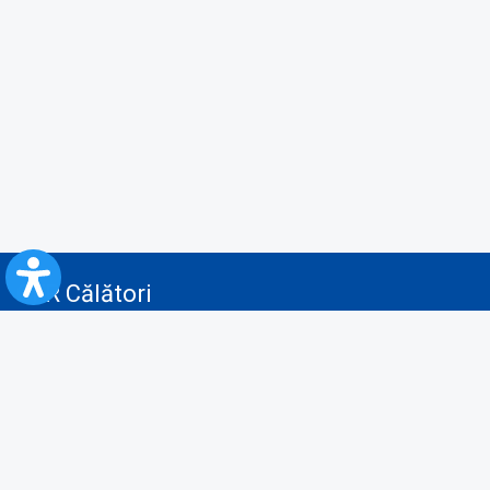
CFR Călători
Blog
Servicii pentru reclamă și publicitate
Politica de Confidenţialitate
Politica de Cookies