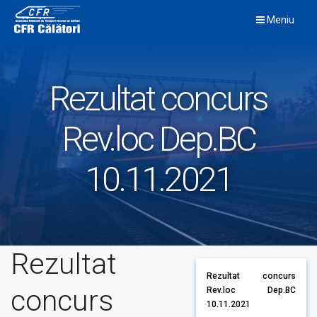
Skip
Meniu
to
content
Rezultat concurs
Rev.loc Dep.BC
10.11.2021
Rezultat
Rezultat concurs
concurs
Rev.loc Dep.BC
10.11.2021