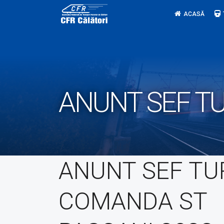
Skip
ACASĂ
to
content
ANUNT SEF T
ANUNT SEF TU
COMANDA ST