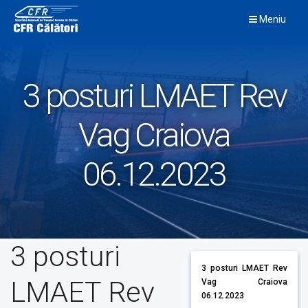
Skip
Meniu
to
content
3 posturi LMAET Rev
Vag Craiova
06.12.2023
3 posturi
3 posturi LMAET Rev
LMAET Rev
Vag Craiova
06.12.2023