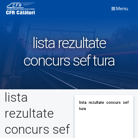
Skip
Meniu
to
content
lista rezultate
concurs sef tura
lista
lista rezultate concurs sef
rezultate
tura
concurs sef