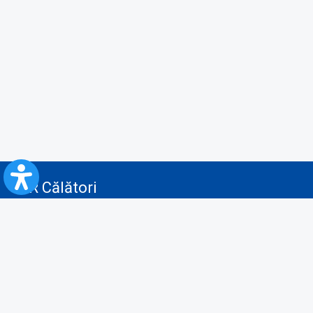
CFR Călători
Blog
Servicii pentru reclamă și publicitate
Politica de Confidenţialitate
Politica de Cookies