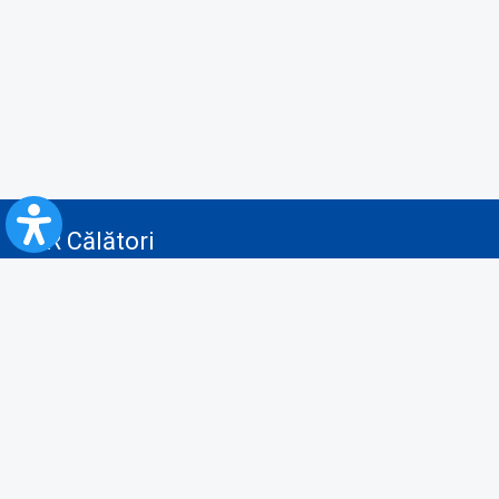
CFR Călători
Blog
Servicii pentru reclamă și publicitate
Politica de Confidenţialitate
Politica de Cookies
Politica monitorizare video/audio-video
Politica de protecție a datelor cu caracter personal