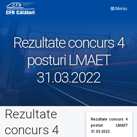
Skip
Meniu
to
content
Rezultate concurs 4
posturi LMAET
31.03.2022
Rezultate
Rezultate concurs 4
concurs 4
posturi LMAET
31.03.2022