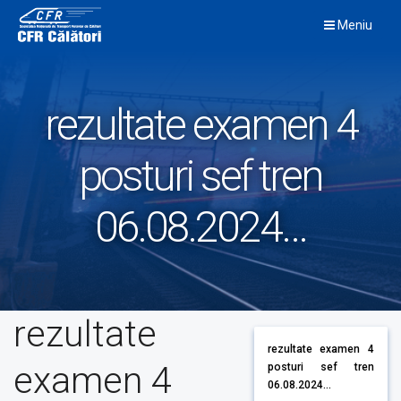
Skip
Meniu
to
content
rezultate examen 4
posturi sef tren
06.08.2024…
rezultate
rezultate examen 4
examen 4
posturi sef tren
06.08.2024...