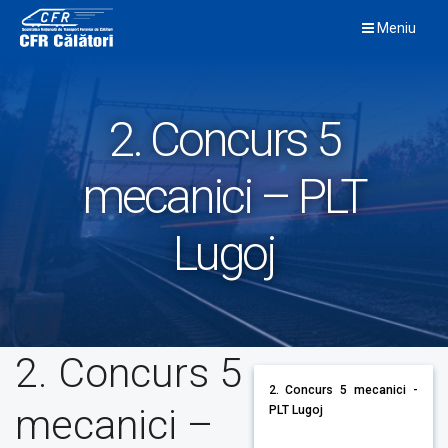
Skip
Meniu
to
content
2. Concurs 5
mecanici – PLT
Lugoj
2. Concurs 5
2. Concurs 5 mecanici -
mecanici –
PLT Lugoj