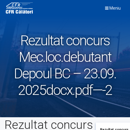
Skip
Meniu
to
content
Rezultat concurs
Mec.loc.debutant
Depoul BC – 23.09.
2025docx.pdf—-2
Rezultat concurs
Rezultat concurs